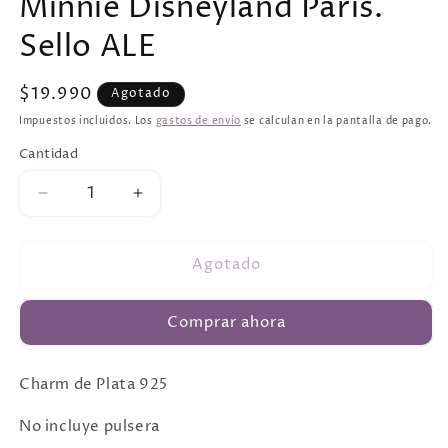
Minnie Disneyland Paris.
Sello ALE
Precio
$19.990
Agotado
habitual
Impuestos incluidos. Los
gastos de envío
se calculan en la pantalla de pago.
Cantidad
Cantidad
Reducir
Aumentar
cantidad
cantidad
para
para
Agotado
Charm
Charm
Esférico
Esférico
Mickey
Mickey
Comprar ahora
y
y
Minnie
Minnie
Disneyland
Disneyland
Charm de Plata 925
Paris.
Paris.
Sello
Sello
No incluye
pulsera
ALE
ALE